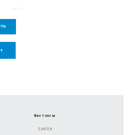
сть
ст
Вес 1 пог.м.
0,68/0,8