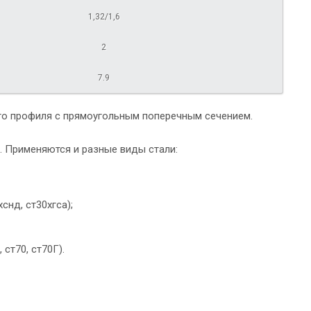
1,32/1,6
2
7.9
го профиля с прямоугольным поперечным сечением.
. Применяются и разные виды стали:
снд, ст30хгса);
 ст70, ст70Г).