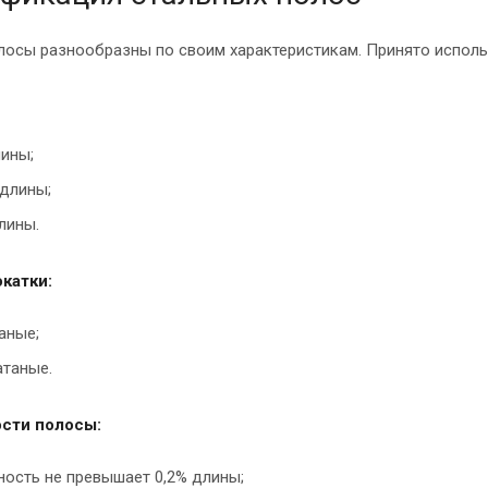
лосы разнообразны по своим характеристикам. Принято испол
ины;
длины;
лины.
катки:
аные;
таные.
сти полосы:
ость не превышает 0,2% длины;