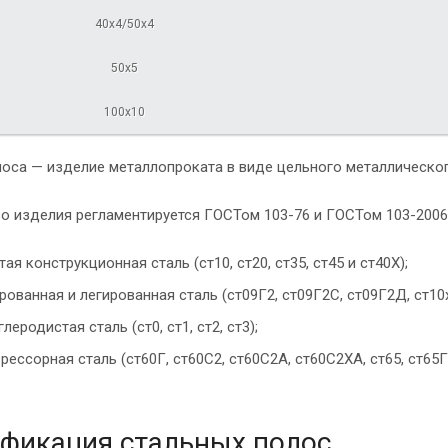
40х4/50х4
50х5
100х10
лоса — изделие металлопроката в виде цельного металлическо
о изделия регламентируется ГОСТом 103-76 и ГОСТом 103-2006
ая конструкционная сталь (ст10, ст20, ст35, ст45 и ст40Х);
рованная и легированная сталь (ст09Г2, ст09Г2С, ст09Г2Д, ст10х
леродистая сталь (ст0, ст1, ст2, ст3);
ессорная сталь (ст60Г, ст60С2, ст60С2А, ст60С2ХА, ст65, ст65Г,
фикация стальных полос