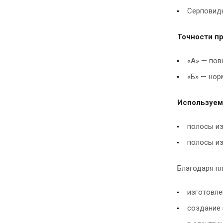
Серповидн
Точности пр
«А» — пов
«Б» — нор
Используем
полосы из
полосы из
Благодаря п
изготовле
создание 