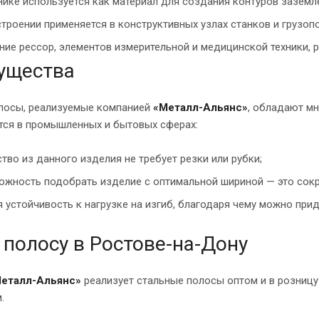
нике используется как материал для создания контуров зазем
троении применяется в конструктивных узлах станков и грузо
ние рессор, элементов измерительной и медицинской техники, 
ущества
лосы, реализуемые компанией
«Металл-Альянс»
, обладают м
тся в промышленных и бытовых сферах:
тво из данного изделия не требует резки или рубки;
ожность подобрать изделие с оптимальной шириной — это сок
 устойчивость к нагрузке на изгиб, благодаря чему можно пр
 полосу в Ростове-на-Дону
еталл-Альянс»
реализует стальные полосы оптом и в розницу
.