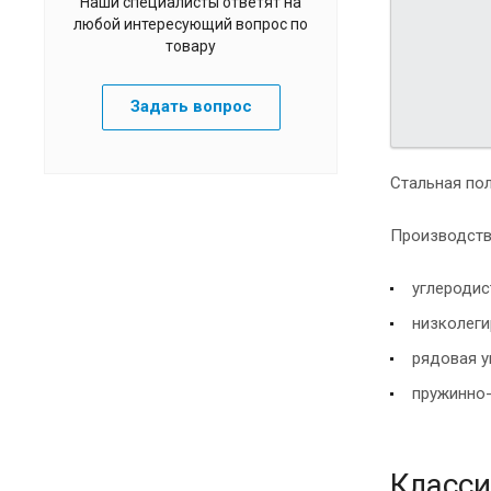
Наши специалисты ответят на
любой интересующий вопрос по
товару
Задать вопрос
Стальная по
Производств
углеродист
низколеги
рядовая уг
пружинно-р
Класси