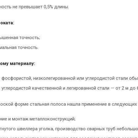
ость не превышает 0,5% длины.
оката:
ышенная точность;
мальная точность.
ому материалу:
 фосфористой, низколегированной или углеродистой стали обыч
 углеродистой качественной и легированной стали — от 2 м до 6
лоской форме стальная полоса нашла применение в следующих 
ние и монтаж металлоконструкций;
гнутого швеллера уголка, производство сварных труб небольшо