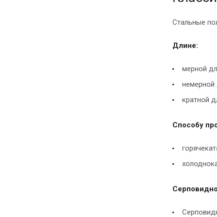
Стальные по
Длине:
мерной дл
немерной 
кратной д
Способу про
горячекат
холоднока
Серповидно
Серповидн