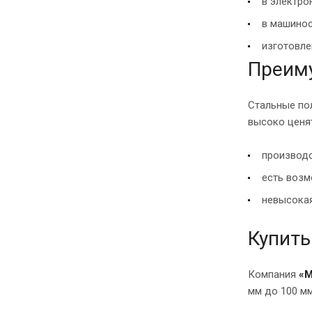
в электро
в машинос
изготовле
Преим
Стальные по
высоко ценя
производс
есть возм
невысокая
Купить
Компания
«М
мм до 100 мм